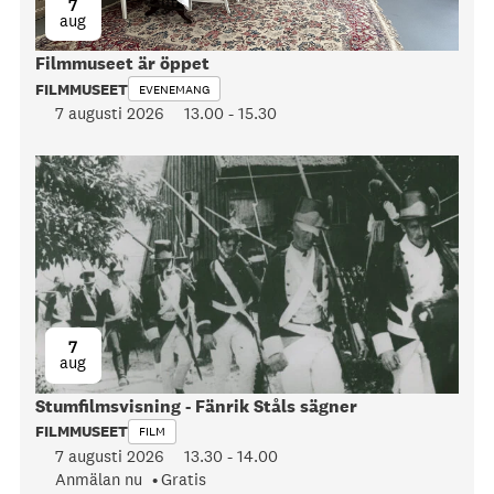
7
aug
Filmmuseet är öppet
FILMMUSEET
EVENEMANG
7 augusti 2026
13.00
-
15.30
7
aug
Stumfilmsvisning - Fänrik Ståls sägner
FILMMUSEET
FILM
7 augusti 2026
13.30
-
14.00
Anmälan nu
Gratis