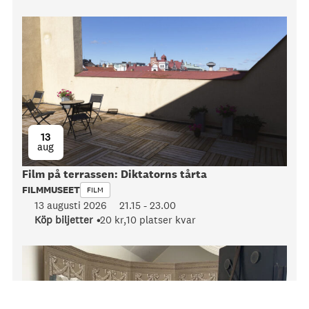
13
aug
Film på terrassen: Diktatorns tårta
FILMMUSEET
FILM
13 augusti 2026
21.15
-
23.00
Köp biljetter
20 kr,
10 platser kvar