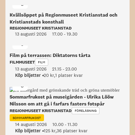
aug
Kvällsöppet på Regionmuseet Kristianstad och
Kristianstads konsthall
REGIONMUSEET KRISTIANSTAD
13 augusti 2026
17.00
-
19.30
13
aug
Film på terrassen: Diktatorns tårta
FILMMUSEET
FILM
13 augusti 2026
21.15
-
23.00
Köp biljetter
20 kr,
1 platser kvar
14
aug
Sommarfrukost på museigården - Ulrika Lööw
Nilsson om att gå i farfars fasters fotspår
REGIONMUSEET KRISTIANSTAD
FÖRELÄSNING
SOMMARFRUKOST
14 augusti 2026
10.00
-
11.30
Köp biljetter
125 kr,
36 platser kvar