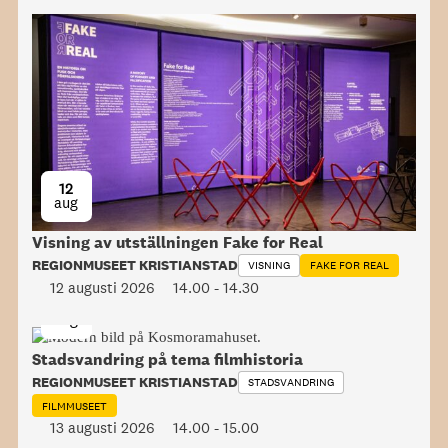
12
aug
Visning av utställningen Fake for Real
REGIONMUSEET KRISTIANSTAD
VISNING
FAKE FOR REAL
12 augusti 2026
14.00
-
14.30
13
aug
Stadsvandring på tema filmhistoria
REGIONMUSEET KRISTIANSTAD
STADSVANDRING
FILMMUSEET
13 augusti 2026
14.00
-
15.00
13