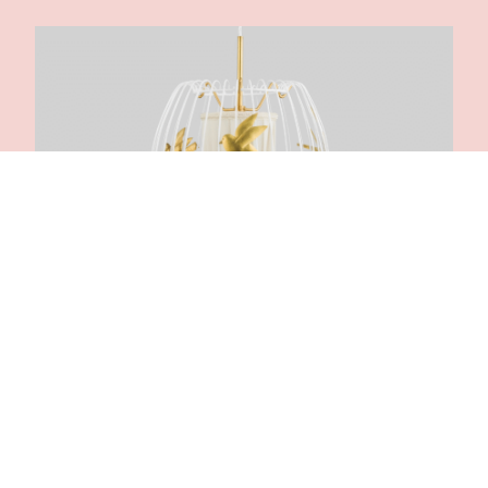
ÅHUS MUSEUM
Varde ljus - Om människan, belysning
och ateljé Lyktan
22 juni 2026
-
23 augusti 2026
Varde ljus är en utställning som lyfter människans