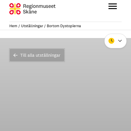
Hoppa
till
Huvu
innehåll
Hem
Utställningar
Bortom Dystopierna
Stäng
Till alla utställningar