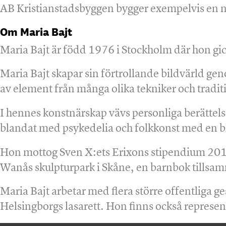
AB Kristianstadsbyggen bygger exempelvis en ny s
Om Maria Bajt
Maria Bajt är född 1976 i Stockholm där hon gi
Maria Bajt skapar sin förtrollande bildvärld ge
av element från många olika tekniker och tradi
I hennes konstnärskap vävs personliga berättel
blandat med psykedelia och folkkonst med en bl
Hon mottog Sven X:ets Erixons stipendium 2013
Wanås skulpturpark i Skåne, en barnbok tillsa
Maria Bajt arbetar med flera större offentliga 
Helsingborgs lasarett. Hon finns också represe