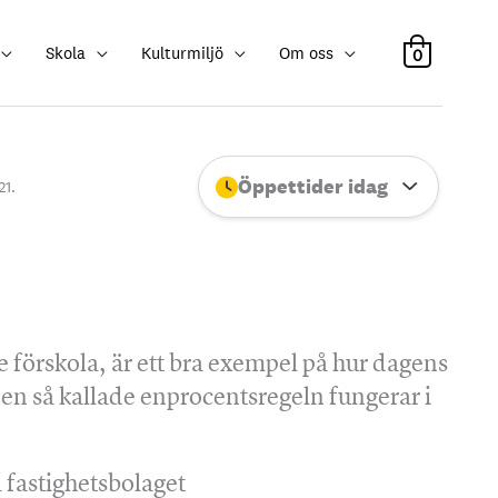
Skola
Kulturmiljö
Om oss
0
Öppettider idag
Stäng
21.
 förskola, är ett bra exempel på hur dagens
 den så kallade enprocentsregeln fungerar i
 fastighetsbolaget