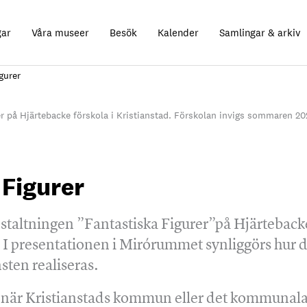
gar
Våra museer
Besök
Kalender
Samlingar & arkiv
gurer
rer på Hjärtebacke förskola i Kristianstad. Förskolan invigs sommaren 20
 Figurer
estaltningen ”Fantastiska Figurer”på Hjärtebacke
ll. I presentationen i Mirórummet synliggörs hur
sten realiseras.
t när Kristianstads kommun eller det kommunala