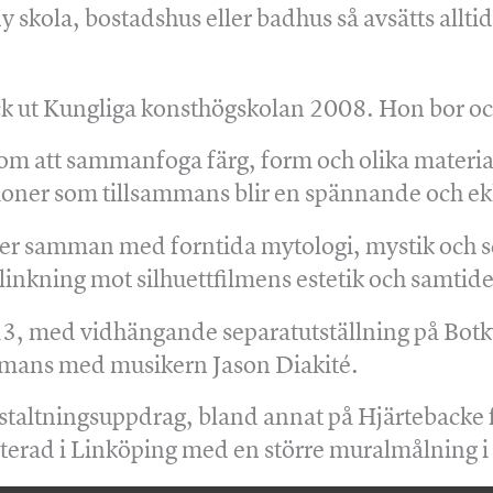
kola, bostadshus eller badhus så avsätts alltid 1
ck ut Kungliga konsthögskolan 2008. Hon bor oc
nom att sammanfoga färg, form och olika materia
tioner som tillsammans blir en spännande och ek
ser samman med forntida mytologi, mystik och sc
inkning mot silhuettfilmens estetik och samtid
, med vidhängande separatutställning på Botky
mmans med musikern Jason Diakité.
gestaltningsuppdrag, bland annat på Hjärtebacke
nterad i Linköping med en större muralmålning 