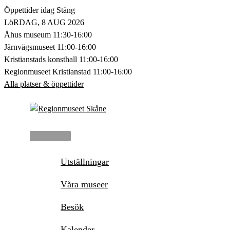
Hoppa
Öppettider idag
Stäng
till
LöRDAG, 8 AUG 2026
innehåll
Åhus museum
11:30-16:00
Järnvägsmuseet
11:00-16:00
Kristianstads konsthall
11:00-16:00
Regionmuseet Kristianstad
11:00-16:00
Alla platser & öppettider
Huvudmeny
Utställningar
Våra museer
Besök
Kalender