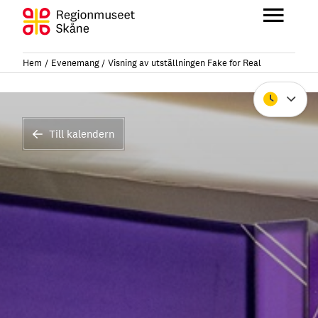
Hoppa
till
Huvu
innehåll
Hem
Evenemang
Visning av utställningen Fake for Real
Stäng
Till kalendern