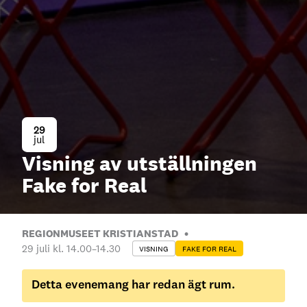
29
jul
Visning av utställningen
Fake for Real
REGIONMUSEET KRISTIANSTAD
29 juli kl. 14.00
–
14.30
VISNING
FAKE FOR REAL
Detta evenemang har redan ägt rum.