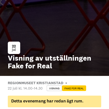
22
jul
Visning av utställningen
Fake for Real
REGIONMUSEET KRISTIANSTAD
22 juli kl. 14.00
–
14.30
VISNING
FAKE FOR REAL
Detta evenemang har redan ägt rum.