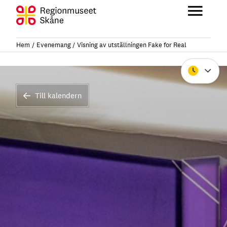
Hoppa
till
Huvu
innehåll
Hem
Evenemang
Visning av utställningen Fake for Real
Stäng
Till kalendern