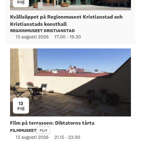
aug
Kvällsöppet på Regionmuseet Kristianstad och
Kristianstads konsthall
REGIONMUSEET KRISTIANSTAD
13 augusti 2026
17.00
-
19.30
13
aug
Film på terrassen: Diktatorns tårta
FILMMUSEET
FILM
13 augusti 2026
21.15
-
23.00