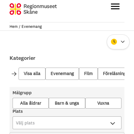
Hoppa
till
Huvu
innehåll
Hem
Evenemang
Stäng
Kategorier
Visa alla
Evenemang
Film
Föreläsning
Målgrupp
Alla åldrar
Barn & unga
Vuxna
Plats
Välj plats