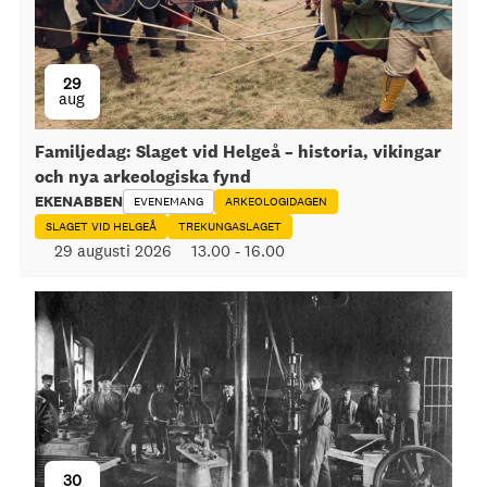
29
aug
Familjedag: Slaget vid Helgeå – historia, vikingar
och nya arkeologiska fynd
EKENABBEN
EVENEMANG
ARKEOLOGIDAGEN
SLAGET VID HELGEÅ
TREKUNGASLAGET
29 augusti 2026
13.00
-
16.00
30