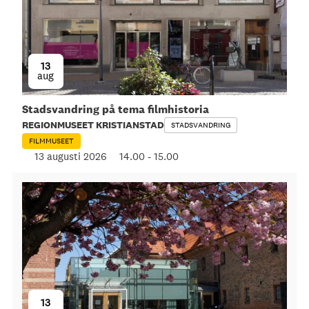
13
aug
Stadsvandring på tema filmhistoria
REGIONMUSEET KRISTIANSTAD
STADSVANDRING
FILMMUSEET
13 augusti 2026
14.00
-
15.00
13