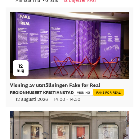
Anmälan nu
Gratis
få biljetter kvar
12
aug
Visning av utställningen Fake for Real
REGIONMUSEET KRISTIANSTAD
VISNING
FAKE FOR REAL
12 augusti 2026
14.00
-
14.30