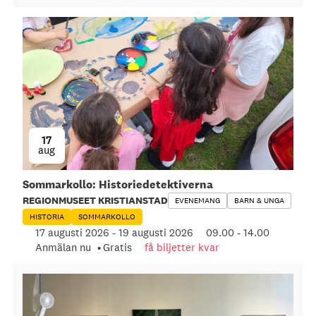
17
aug
Sommarkollo: Historiedetektiverna
REGIONMUSEET KRISTIANSTAD
EVENEMANG
BARN & UNGA
HISTORIA
SOMMARKOLLO
17 augusti 2026
-
19 augusti 2026
09.00
-
14.00
Anmälan nu
Gratis
få biljetter kvar