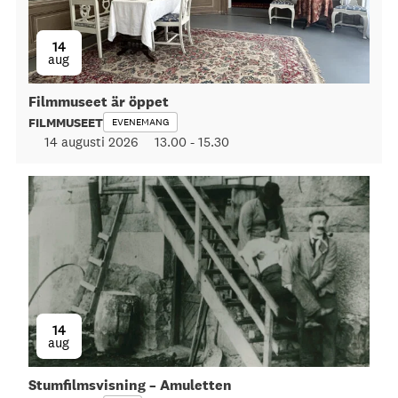
14
aug
Filmmuseet är öppet
FILMMUSEET
EVENEMANG
14 augusti 2026
13.00
-
15.30
14
aug
Stumfilmsvisning – Amuletten