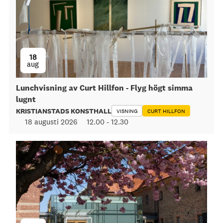
18
aug
Lunchvisning av Curt Hillfon - Flyg högt simma
lugnt
KRISTIANSTADS KONSTHALL
VISNING
CURT HILLFON
18 augusti 2026
12.00
-
12.30