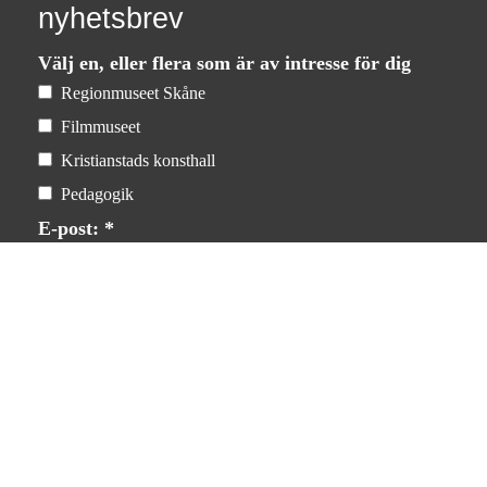
nyhetsbrev
Välj en, eller flera som är av intresse för dig
Regionmuseet Skåne
Filmmuseet
Kristianstads konsthall
Pedagogik
E-post: *
Dina uppgifter kommer inte att delas med tredje part.
För mer information, läs
vår integritetspolicy
.
Prenumerera