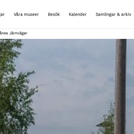
gar
Våra museer
Besök
Kalender
Samlingar & arkiv
ånes Järnvägar