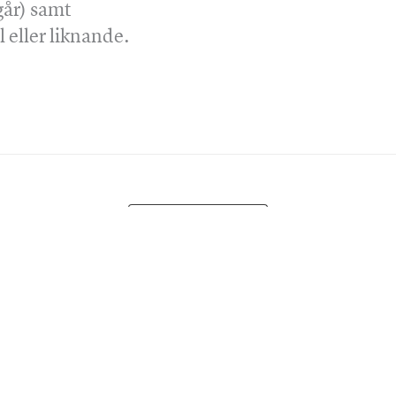
går) samt
 eller liknande.
Till kalendern
Integritet & villkor
rev
Om kakor (”cookies”)