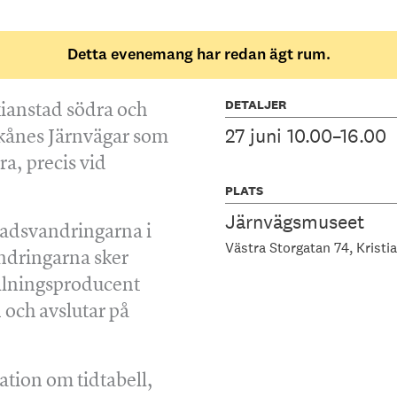
Detta evenemang har redan ägt rum.
DETALJER
tianstad södra och
27 juni 10.00–16.00
kånes Järnvägar som
ra, precis vid
PLATS
Järnvägsmuseet
tadsvandringarna i
Västra Storgatan 74
Kristi
ndringarna sker
llningsproducent
 och avslutar på
ation om tidtabell,