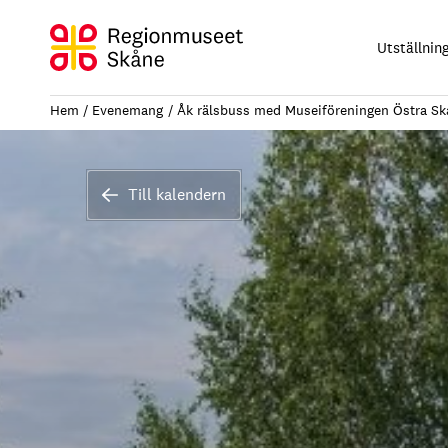
Hoppa
till
Utställnin
innehåll
Hem
Evenemang
Åk rälsbuss med Museiföreningen Östra Sk
Till kalendern