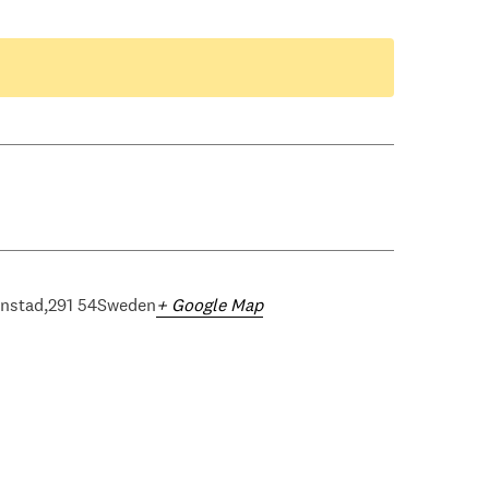
anstad
291 54
Sweden
+ Google Map