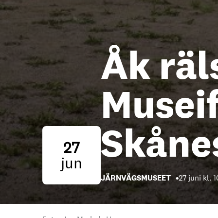
Åk rä
Musei
Skåne
27
jun
JÄRNVÄGSMUSEET
27 juni kl. 