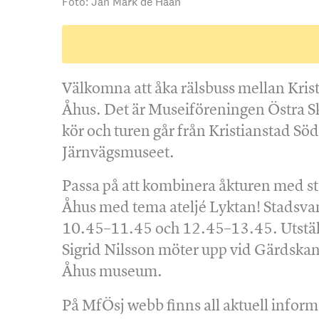
Foto: Jan Mark de Haan
Välkomna att åka rälsbuss mellan Kris
Åhus. Det är Museiföreningen Östra S
kör och turen går från Kristianstad Söd
Järnvägsmuseet.
Passa på att kombinera åkturen med s
Åhus med tema ateljé Lyktan! Stadsva
10.45–11.45 och 12.45–13.45. Utstä
Sigrid Nilsson möter upp vid Gärdskan
Åhus museum.
På MfÖsj webb finns all aktuell inform