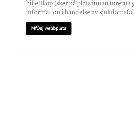
biljettköp (sker på plats innan turerna 
information i händelse av sjukdomsfall
MfÖsj webbplats
Prenumerera på våra nyhetsb