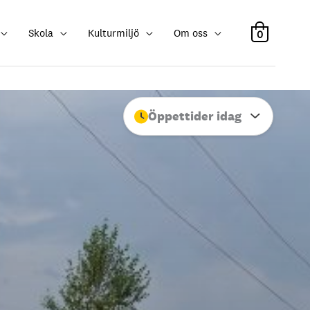
Skola
Kulturmiljö
Om oss
0
Öppettider idag
Stäng