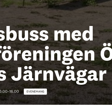
lsbuss med
föreningen Ö
s Järnvägar
10.00
–
16.00
EVENEMANG