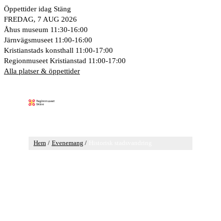
Hoppa
Öppettider idag
Stäng
till
FREDAG, 7 AUG 2026
innehåll
Åhus museum
11:30-16:00
Järnvägsmuseet
11:00-16:00
Kristianstads konsthall
11:00-17:00
Regionmuseet Kristianstad
11:00-17:00
Alla platser & öppettider
Huvudmeny
Hem
Evenemang
Historisk stadsvandring