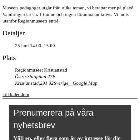
Museets pedagoger utgår från olika teman, vi berättar mer på plats!
Vandringen tar ca. 1 timme och ingen föranmälan krävs. Vi möts
utanför Regionmuseets entré.
Detaljer
25 juni 14.00–15.00
Plats
Regionmuseet Kristianstad
Östra Storgatan 27B
Kristianstad
,
291 32
Sverige
+ Google Map
Till kalendern
Prenumerera på våra
nyhetsbrev
Välj en, eller flera som är av intresse för dig