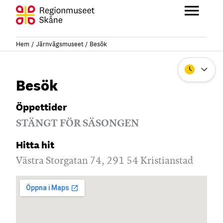
Hoppa
till
Huvu
innehåll
Hem
Järnvägsmuseet
Besök
Stäng
Besök
Öppettider
STÄNGT FÖR SÄSONGEN
Hitta hit
Västra Storgatan 74, 291 54 Kristianstad