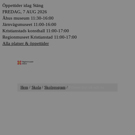
Hoppa
Öppettider idag
Stäng
till
FREDAG, 7 AUG 2026
innehåll
Åhus museum
11:30-16:00
Järnvägsmuseet
11:00-16:00
Kristianstads konsthall
11:00-17:00
Regionmuseet Kristianstad
11:00-17:00
Alla platser & öppettider
Huvudmeny
Hem
Skola
Skolprogram
Filmmediet då och nu