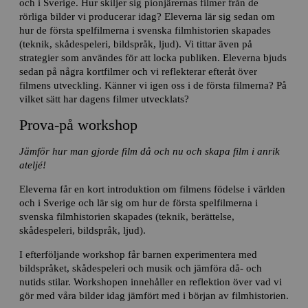
och i Sverige. Hur skiljer sig pionjärernas filmer från de
rörliga bilder vi producerar idag? Eleverna lär sig sedan om
hur de första spelfilmerna i svenska filmhistorien skapades
(teknik, skådespeleri, bildspråk,
ljud
). Vi tittar även på
strategier som användes för att locka publiken. Eleverna bjuds
sedan på några kortfilmer och vi reflekterar efteråt över
filmens utveckling. Känner vi igen oss i de första filmerna? På
vilket sätt har dagens filmer utvecklats?
Prova-på workshop
Jämför hur man gjorde film då och nu och skapa film i anrik
ateljé!
Eleverna får en kort introduktion om filmens födelse i världen
och i Sverige och lär sig om hur de första spelfilmerna i
svenska filmhistorien skapades (teknik, berättelse,
skådespeleri, bildspråk,
ljud
).
I efterföljande workshop får barnen experimentera med
bildspråket, skådespeleri och musik och jämföra då- och
nutids stilar. Workshopen innehåller en reflektion över vad vi
gör med våra bilder idag jämfört med i början av filmhistorien.