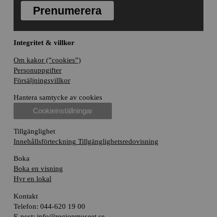
Prenumerera
Integritet & villkor
Om kakor (”cookies”)
Personuppgifter
Försäljningsvillkor
Hantera samtycke av cookies
Cookieinställningar
Tillgänglighet
Innehållsförteckning
Tillgänglighetsredovisning
Boka
Boka en visning
Hyr en lokal
Kontakt
Telefon: 044-620 19 00
E-post:
info@regionmuseet.se