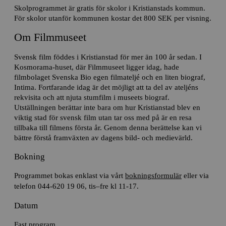
Skolprogrammet är gratis för skolor i Kristianstads kommun.
För skolor utanför kommunen kostar det 800 SEK per visning.
Om Filmmuseet
Svensk film föddes i Kristianstad för mer än 100 år sedan. I
Kosmorama-huset, där Filmmuseet ligger idag, hade
filmbolaget Svenska Bio egen filmateljé och en liten biograf,
Intima. Fortfarande idag är det möjligt att ta del av ateljéns
rekvisita och att njuta stumfilm i museets biograf.
Utställningen berättar inte bara om hur Kristianstad blev en
viktig stad för svensk film utan tar oss med på är en resa
tillbaka till filmens första år. Genom denna berättelse kan vi
bättre förstå framväxten av dagens bild- och medievärld.
Bokning
Programmet bokas enklast via vårt
bokningsformulär
eller via
telefon 044-620 19 06, tis–fre kl 11-17.
Datum
Fast program