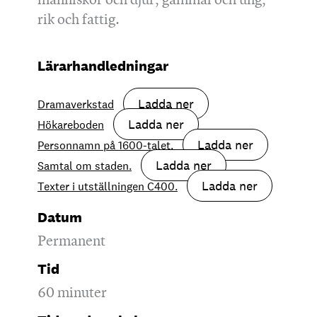
rik och fattig.
Lärarhandledningar
Ladda ner
Dramaverkstad
Ladda ner
Hökareboden
Ladda ner
Personnamn på 1600-talet.
Ladda ner
Samtal om staden.
Ladda ner
Texter i utställningen C400.
Datum
Permanent
Tid
60 minuter