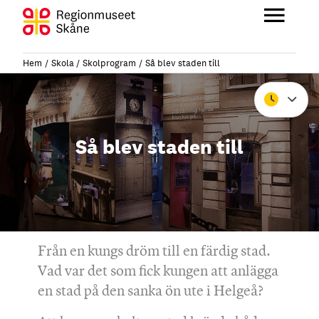
Hoppa
till
Huvu
innehåll
Hem
Skola
Skolprogram
Så blev staden till
Stäng
Så blev staden till
Från en kungs dröm till en färdig stad.
Vad var det som fick kungen att anlägga
en stad på den sanka ön ute i Helgeå?