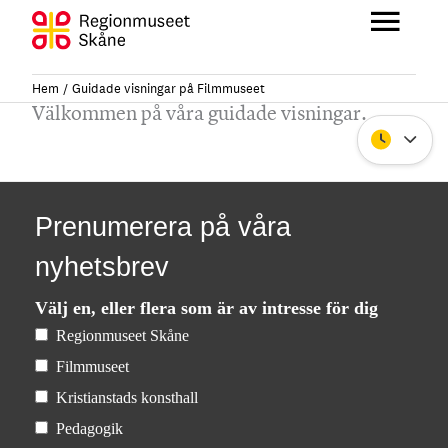
Hoppa
till
Huvu
innehåll
Hem
Guidade visningar på Filmmuseet
Välkommen på våra guidade visningar.
Stäng
Prenumerera på våra
nyhetsbrev
Välj en, eller flera som är av intresse för dig
Regionmuseet Skåne
Filmmuseet
Kristianstads konsthall
Pedagogik