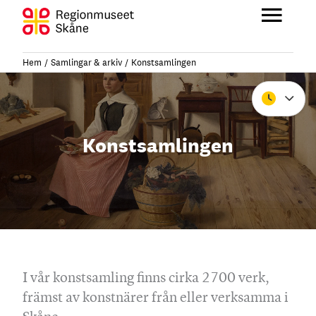
Hoppa
till
Huvu
innehåll
Hem
Samlingar & arkiv
Konstsamlingen
Stäng
Konstsamlingen
I vår konstsamling finns cirka 2700 verk,
främst av konstnärer från eller verksamma i