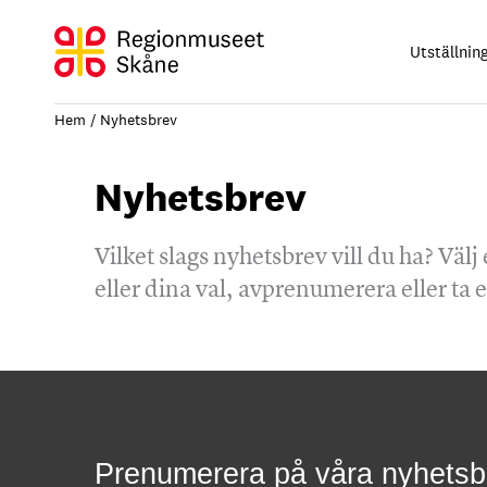
Hoppa
till
Utställnin
innehåll
Hem
Nyhetsbrev
Nyhetsbrev
Vilket slags nyhetsbrev vill du ha? Välj 
eller dina val, avprenumerera eller ta e
Prenumerera på våra nyhetsb