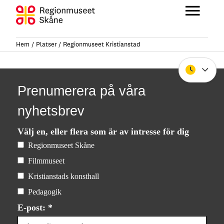
Hoppa
till
Huvu
innehåll
Hem
Platser
Regionmuseet Kristianstad
Stäng
Prenumerera på våra
nyhetsbrev
Välj en, eller flera som är av intresse för dig
Regionmuseet Skåne
Filmmuseet
Kristianstads konsthall
Pedagogik
E-post: *