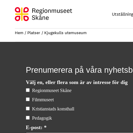
Hoppa
till
Utställnin
innehåll
Hem
Platser
Kjugekulls utemuseum
Prenumerera på våra nyhetsb
Välj en, eller flera som är av intresse för dig
Regionmuseet Skåne
Filmmuseet
Kristianstads konsthall
Pedagogik
E-post: *