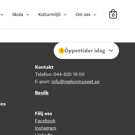
Skola
Kulturmiljö
Om oss
0
Öppettider idag
Stäng
Kontakt
Telefon: 044-620 19 00
E-post:
info@regionmuseet.se
Besök
ies
Följ oss
Facebook
Instagram