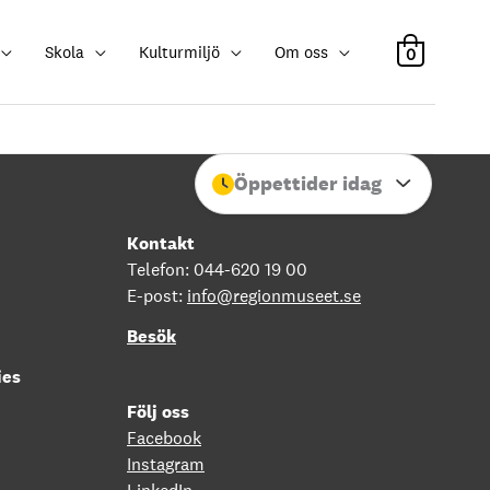
Skola
Kulturmiljö
Om oss
0
Öppettider idag
Stäng
Kontakt
Telefon: 044-620 19 00
E-post:
info@regionmuseet.se
Besök
ies
Följ oss
Facebook
Instagram