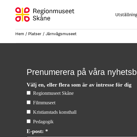
Hoppa
till
Utställnin
innehåll
Hem
Platser
Järnvägsmuseet
Prenumerera på våra nyhetsb
Välj en, eller flera som är av intresse för dig
Regionmuseet Skåne
Filmmuseet
Kristianstads konsthall
Pedagogik
E-post: *