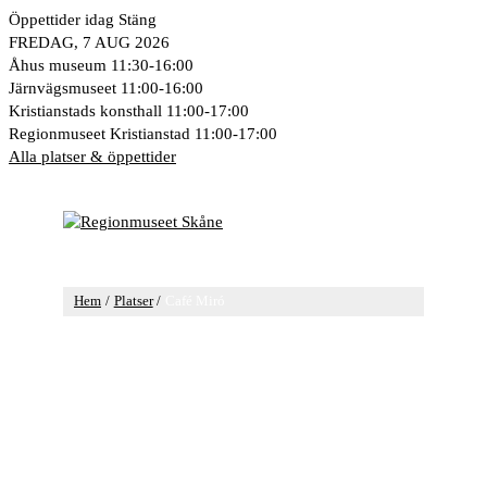
Hoppa
Öppettider idag
Stäng
till
FREDAG, 7 AUG 2026
innehåll
Åhus museum
11:30-16:00
Järnvägsmuseet
11:00-16:00
Kristianstads konsthall
11:00-17:00
Regionmuseet Kristianstad
11:00-17:00
Alla platser & öppettider
Huvudmeny
Hem
Platser
Café Miró