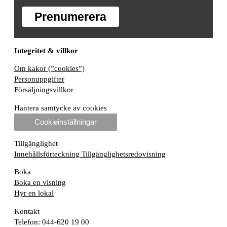
Prenumerera
Integritet & villkor
Om kakor (”cookies”)
Personuppgifter
Försäljningsvillkor
Hantera samtycke av cookies
Cookieinställningar
Tillgänglighet
Innehållsförteckning
Tillgänglighetsredovisning
Boka
Boka en visning
Hyr en lokal
Kontakt
Telefon: 044-620 19 00