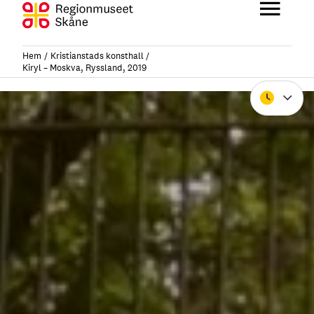
Hoppa
till
Huvu
innehåll
Hem
Kristianstads konsthall
Kiryl – Moskva, Ryssland, 2019
Stäng