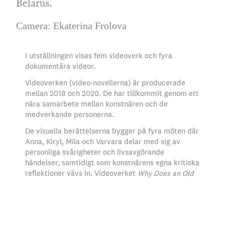
Belarus.
Camera: Ekaterina Frolova
I utställningen visas fem videoverk och fyra
dokumentära videor.
Videoverken (video-novellerna) är producerade
mellan 2018 och 2020. De har tillkommit genom ett
nära samarbete mellan konstnären och de
medverkande personerna.
De visuella berättelserna bygger på fyra möten där
Anna, Kiryl, Mila och Varvara delar med sig av
personliga svårigheter och livsavgörande
händelser, samtidigt som konstnärens egna kritiska
reflektioner vävs in. Videoverket
Why Does an Old
Hungry Man Need Your Victory Parade Day?
utgår
från konstnären själv.
There are five video works and four documentary-