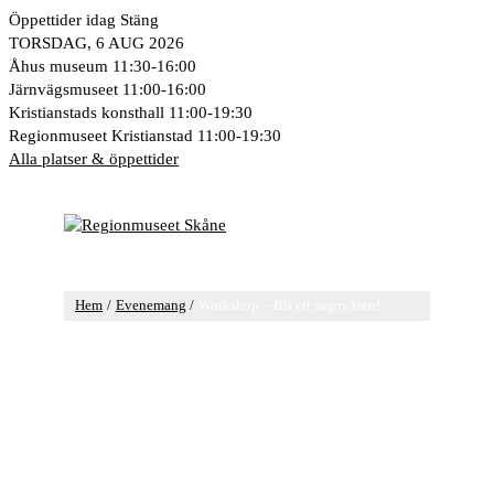
Hoppa
Öppettider idag
Stäng
till
TORSDAG, 6 AUG 2026
innehåll
Åhus museum
11:30-16:00
Järnvägsmuseet
11:00-16:00
Kristianstads konsthall
11:00-19:30
Regionmuseet Kristianstad
11:00-19:30
Alla platser & öppettider
Huvudmeny
Hem
Evenemang
Workshop – Bli ett sagoväsen!