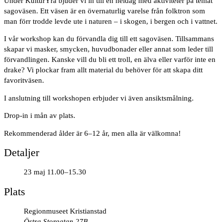
Under KulturYra bjuder vi in till en heldag med aktiviteter på temat
sagoväsen. Ett väsen är en övernaturlig varelse från folktron som
man förr trodde levde ute i naturen – i skogen, i bergen och i vattnet.
I vår workshop kan du förvandla dig till ett sagoväsen. Tillsammans
skapar vi masker, smycken, huvudbonader eller annat som leder till
förvandlingen. Kanske vill du bli ett troll, en älva eller varför inte en
drake? Vi plockar fram allt material du behöver för att skapa ditt
favoritväsen.
I anslutning till workshopen erbjuder vi även ansiktsmålning.
Drop-in i mån av plats.
Rekommenderad ålder är 6–12 år, men alla är välkomna!
Detaljer
23 maj 11.00–15.30
Plats
Regionmuseet Kristianstad
Östra Storgatan 27B