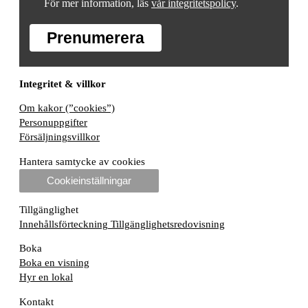
För mer information, läs
vår integritetspolicy
.
Prenumerera
Integritet & villkor
Om kakor (”cookies”)
Personuppgifter
Försäljningsvillkor
Hantera samtycke av cookies
Cookieinställningar
Tillgänglighet
Innehållsförteckning
Tillgänglighetsredovisning
Boka
Boka en visning
Hyr en lokal
Kontakt