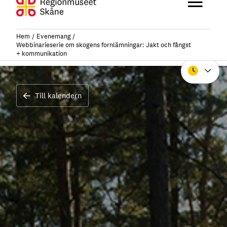
Hoppa
Huvu
till
innehåll
Hem
Evenemang
Webbinarieserie om skogens fornlämningar: Jakt och fångst
+ kommunikation
Stäng
Till kalendern