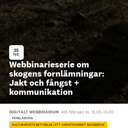
25
feb
Webbinarieserie om
skogens fornlämningar:
Jakt och fångst +
kommunikation
DIGITALT WEBBINARIUM
25 februari kl. 12.00
–
13.00
FÖRELÄSNING
KULTURARVETS BETYDELSE I ETT VARIATIONSRIKT SKOGSBRUK