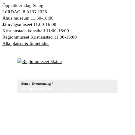
Hoppa
Öppettider idag
Stäng
till
LöRDAG, 8 AUG 2026
innehåll
Åhus museum
11:30-16:00
Järnvägsmuseet
11:00-16:00
Kristianstads konsthall
11:00-16:00
Regionmuseet Kristianstad
11:00-16:00
Alla platser & öppettider
Huvudmeny
Hem
Evenemang
Visning av utställningen I grevens tid