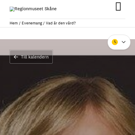
Hoppa
till
Huv
innehåll
Hem
Evenemang
Vad är den värd?
Stäng
Till kalendern