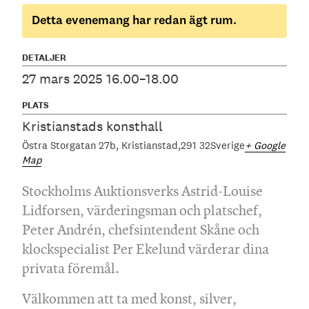
Detta evenemang har redan ägt rum.
DETALJER
27 mars 2025 16.00–18.00
PLATS
Kristianstads konsthall
Östra Storgatan 27b
Kristianstad
291 32
Sverige
+ Google
Map
Stockholms Auktionsverks Astrid-Louise
Lidforsen, värderingsman och platschef,
Peter Andrén, chefsintendent Skåne och
klockspecialist Per Ekelund värderar dina
privata föremål.
Välkommen att ta med konst, silver,