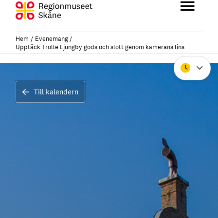
Hoppa
till
Huvu
innehåll
Hem
Evenemang
Upptäck Trolle Ljungby gods och slott genom kamerans lins
Stäng
Till kalendern