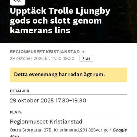
Upptäck Trolle Ljungby
gods och slott genom
kamerans lins
REGIONMUSEET KRISTIANSTAD
29 oktober 2025 kl. 17.30
–
19.30
FILM
Detta evenemang har redan ägt rum.
DETALJER
29 oktober 2025 17.30–19.30
PLATS
Regionmuseet Kristianstad
Östra Storgatan 27B
Kristianstad
291 32
Sverige
+ Google
Map