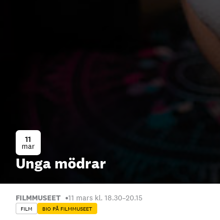
11
mar
Unga mödrar
FILMMUSEET
11 mars kl. 18.30
–
20.15
FILM
BIO PÅ FILMMUSEET