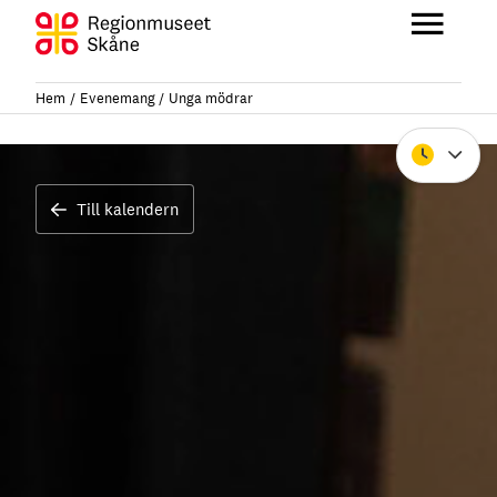
Hoppa
till
Huvu
innehåll
Hem
Evenemang
Unga mödrar
Stäng
Till kalendern