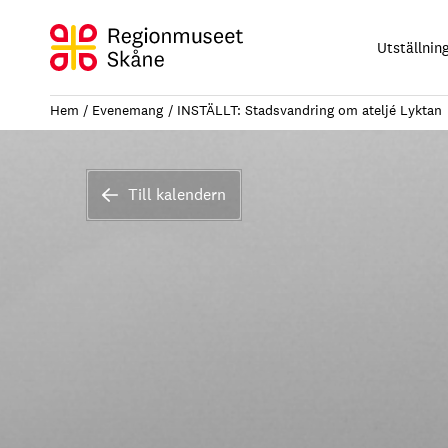
Hoppa
till
Utställnin
innehåll
Hem
Evenemang
INSTÄLLT: Stadsvandring om ateljé Lyktan
Till kalendern