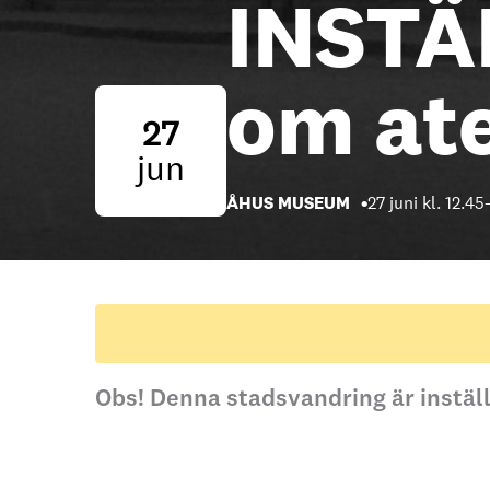
INSTÄ
om ate
27
jun
ÅHUS MUSEUM
27 juni kl. 12.45
Obs! Denna stadsvandring är inställ