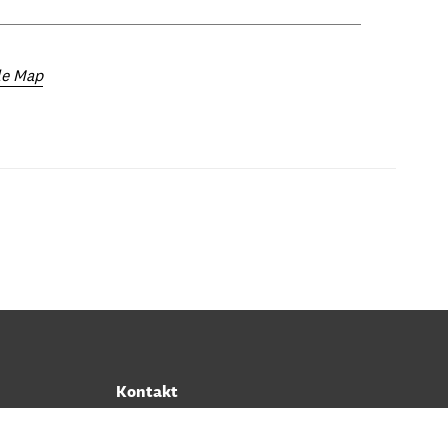
le Map
Kontakt
Telefon: 044-620 19 00
E-post:
info@regionmuseet.se