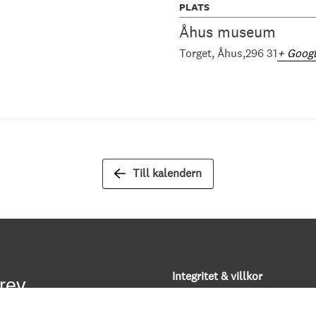
PLATS
Åhus museum
Torget
Åhus
296 31
+ Goog
Till kalendern
Integritet & villkor
rev
Om kakor (”cookies”)