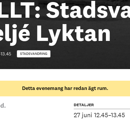
LLT: Stadsv
ljé Lyktan
–
13.45
STADSVANDRING
Detta evenemang har redan ägt rum.
DETALJER
d.
27 juni 12.45–13.45