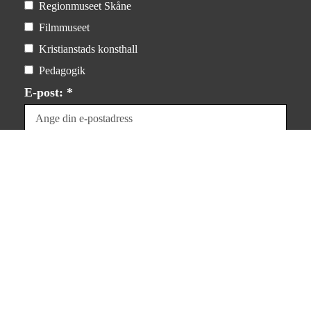
Regionmuseet Skåne
Filmmuseet
Kristianstads konsthall
Pedagogik
E-post: *
Dina uppgifter kommer inte att delas med tredje part.
För mer information, läs
vår integritetspolicy
.
Prenumerera
Integritet & villkor
Om kakor (”cookies”)
Personuppgifter