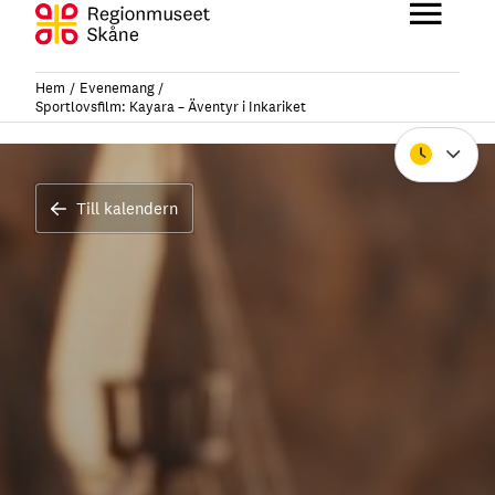
Hoppa
till
Huvu
innehåll
Hem
Evenemang
Sportlovsfilm: Kayara – Äventyr i Inkariket
Stäng
Till kalendern