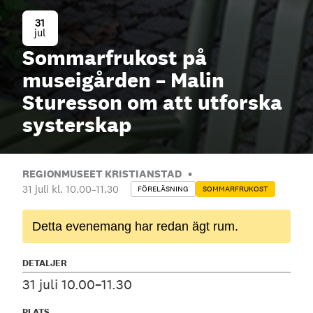
31
jul
Sommarfrukost på
museigården – Malin
Sturesson om att utforska
systerskap
REGIONMUSEET KRISTIANSTAD
31 juli kl. 10.00
–
11.30
FÖRELÄSNING
SOMMARFRUKOST
Detta evenemang har redan ägt rum.
DETALJER
31 juli 10.00–11.30
PLATS