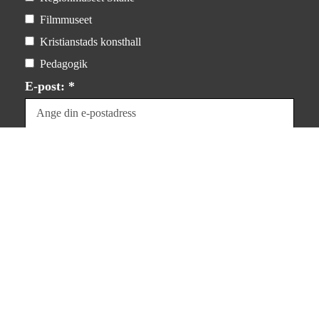
Filmmuseet
Kristianstads konsthall
Pedagogik
E-post: *
Dina uppgifter kommer inte att delas med tredje part.
För mer information, läs
vår integritetspolicy
.
Prenumerera
Integritet & villkor
Om kakor (”cookies”)
Personuppgifter
Försäljningsvillkor