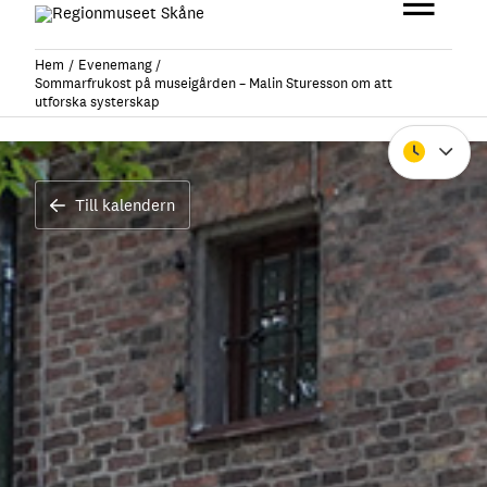
Hoppa
Huvu
till
innehåll
Hem
Evenemang
Sommarfrukost på museigården – Malin Sturesson om att
utforska systerskap
Stäng
Till kalendern