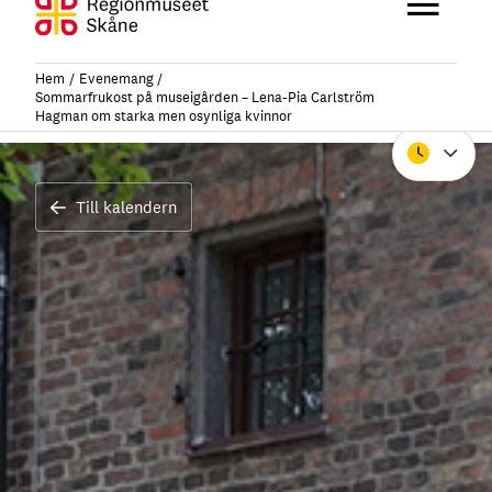
Hoppa
Huvu
till
innehåll
Hem
Evenemang
Sommarfrukost på museigården – Lena-Pia Carlström
Hagman om starka men osynliga kvinnor
Stäng
Till kalendern