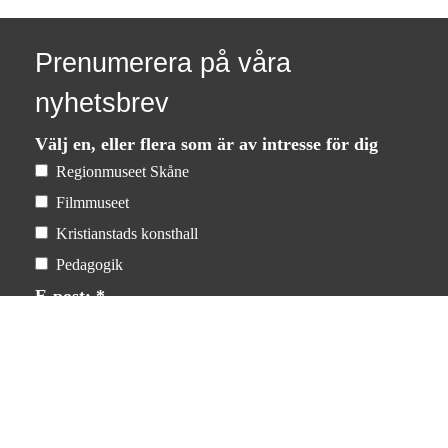
Prenumerera på våra
nyhetsbrev
Välj en, eller flera som är av intresse för dig
Regionmuseet Skåne
Filmmuseet
Kristianstads konsthall
Pedagogik
E-post: *
Dina uppgifter kommer inte att delas med tredje part.
För mer information, läs
vår integritetspolicy
.