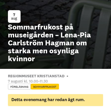
7
aug
Sommarfrukost på
museigården – Lena-Pia
Carlström Hagman om
starka men osynliga
kvinnor
REGIONMUSEET KRISTIANSTAD
7 augusti kl. 10.00
–
11.30
FÖRELÄSNING
SOMMARFRUKOST
Detta evenemang har redan ägt rum.