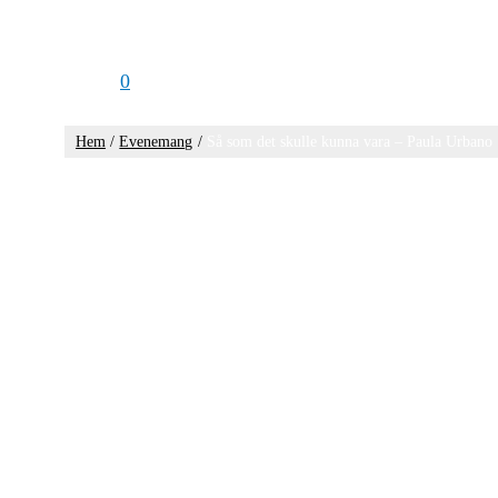
0
Hem
Evenemang
Så som det skulle kunna vara – Paula Urbano