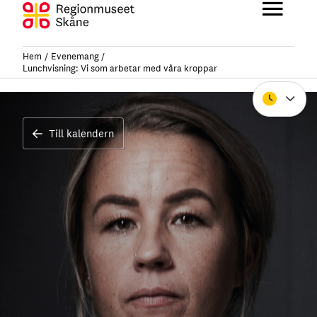
Hoppa
till
Huvu
innehåll
Hem
Evenemang
Lunchvisning: Vi som arbetar med våra kroppar
Stäng
Till kalendern