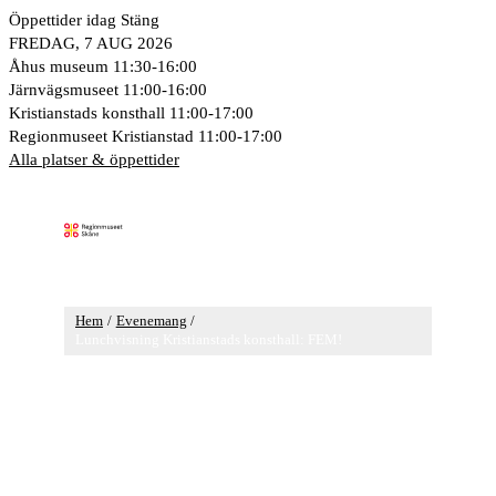
Hoppa
Öppettider idag
Stäng
till
FREDAG, 7 AUG 2026
innehåll
Åhus museum
11:30-16:00
Järnvägsmuseet
11:00-16:00
Kristianstads konsthall
11:00-17:00
Regionmuseet Kristianstad
11:00-17:00
Alla platser & öppettider
Huvudmeny
Hem
Evenemang
Lunchvisning Kristianstads konsthall: FEM!