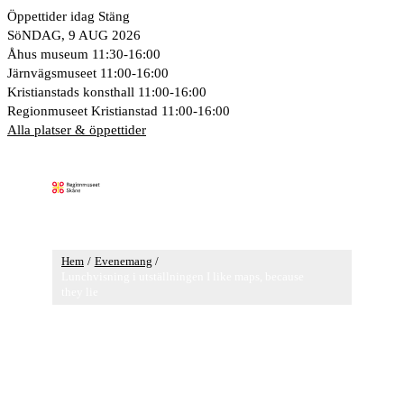
Hoppa
Öppettider idag
Stäng
till
SöNDAG, 9 AUG 2026
innehåll
Åhus museum
11:30-16:00
Järnvägsmuseet
11:00-16:00
Kristianstads konsthall
11:00-16:00
Regionmuseet Kristianstad
11:00-16:00
Alla platser & öppettider
Huvudmeny
Hem
Evenemang
Lunchvisning i utställningen I like maps, because
they lie