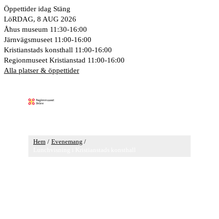
Hoppa
Öppettider idag
Stäng
till
LöRDAG, 8 AUG 2026
innehåll
Åhus museum
11:30-16:00
Järnvägsmuseet
11:00-16:00
Kristianstads konsthall
11:00-16:00
Regionmuseet Kristianstad
11:00-16:00
Alla platser & öppettider
Huvudmeny
Hem
Evenemang
Lunchvisning i Kristianstads konsthall