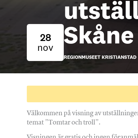
utstäl
Skåne
28
nov
REGIONMUSEET KRISTIANSTAD
Välkommen på visning av utställninge
temat ”Tomtar och troll”.
Visningen är gratis och ingen föranmäl