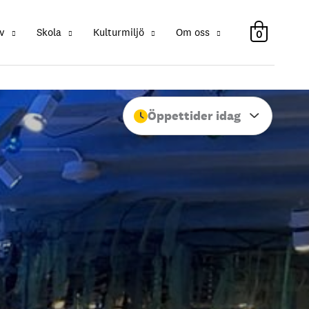
v
Skola
Kulturmiljö
Om oss
0
Öppettider idag
Stäng