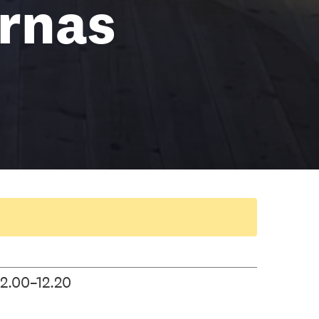
ernas
2.00–12.20