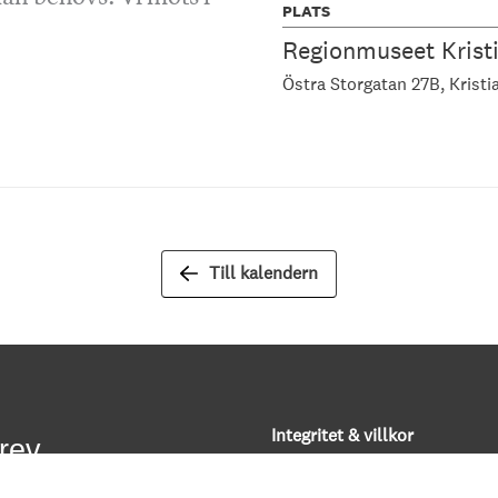
PLATS
Regionmuseet Krist
Östra Storgatan 27B
Kristi
Till kalendern
Integritet & villkor
rev
Om kakor (”cookies”)