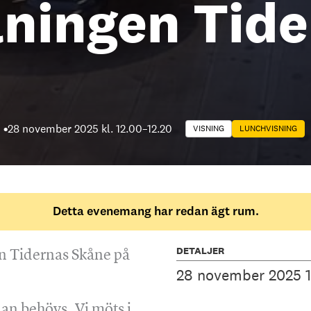
lningen Tid
28 november 2025 kl. 12.00
–
12.20
VISNING
LUNCHVISNING
Detta evenemang har redan ägt rum.
DETALJER
n Tidernas Skåne på
28 november 2025 1
an behövs. Vi möts i