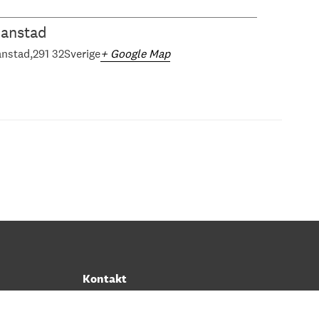
ianstad
anstad
291 32
Sverige
+ Google Map
Kontakt
Telefon: 044-620 19 00
E-post:
info@regionmuseet.se