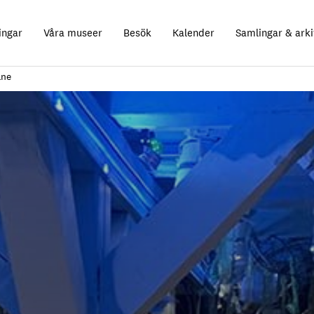
ingar
Våra museer
Besök
Kalender
Samlingar & arki
åne