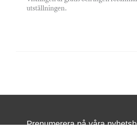
utställningen.
Prenumerera på våra nyhetsb
Välj en, eller flera som är av intresse för dig