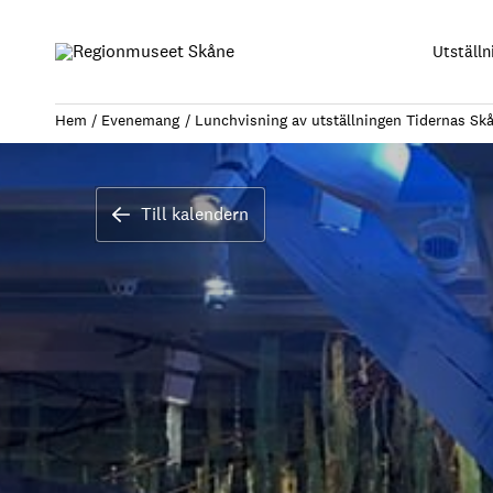
Hoppa
till
Utställn
innehåll
Hem
Evenemang
Lunchvisning av utställningen Tidernas Sk
Till kalendern