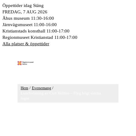
Hoppa
Öppettider idag
Stäng
till
FREDAG, 7 AUG 2026
innehåll
Åhus museum
11:30-16:00
Järnvägsmuseet
11:00-16:00
Kristianstads konsthall
11:00-17:00
Regionmuseet Kristianstad
11:00-17:00
Alla platser & öppettider
Huvudmeny
Hem
Evenemang
Lunchvisning av Curt Hillfon – Flyg högt simma
lugnt