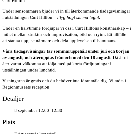
Curt Hillfon
Under sensommaren bjuder vi in till återkommande tisdagsvisningar
i utställningen Curt Hillfon –
Flyg högt simma lugnt
.
Under en halvtimme fördjupar vi oss i Curt Hillfons konstnärskap – i
mötet mellan struktur och improvisation, bild och rytm. Ett tillfälle
att stanna upp, se närmare och dela upplevelsen tillsammans.
Våra tisdagsvisningar tar sommaruppehåll under juli och början
av augusti, och återupptas från och med den 18 augusti.
Då är ni
åter varmt välkomna att följa med på korta fördjupningar i
utställningen under lunchtid.
Visningarna är gratis och du behöver inte föranmäla dig. Vi möts i
Regionmuseets reception.
Detaljer
8 september 12.00–12.30
Plats
Kristianstads konsthall