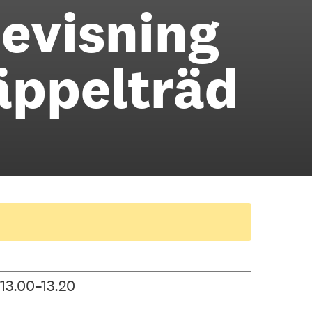
jevisning
 äppelträd
13.00–13.20