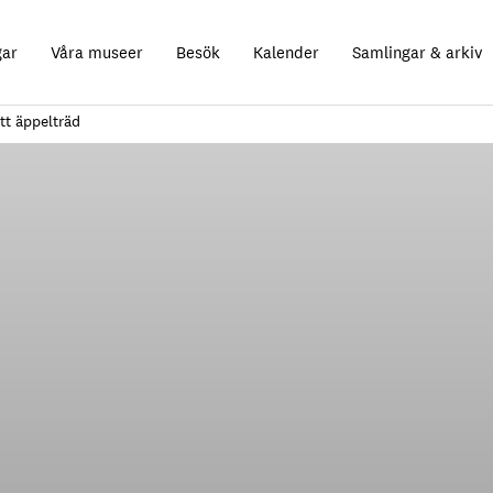
gar
Våra museer
Besök
Kalender
Samlingar & arkiv
tt äppelträd