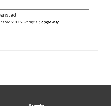
ianstad
anstad
291 32
Sverige
+ Google Map
Kontakt