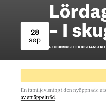
Lördag
– I sk
28
sep
REGIONMUSEET KRISTIANSTAD
En familjevisning i den nyöppnade ut
av ett äppelträd
.