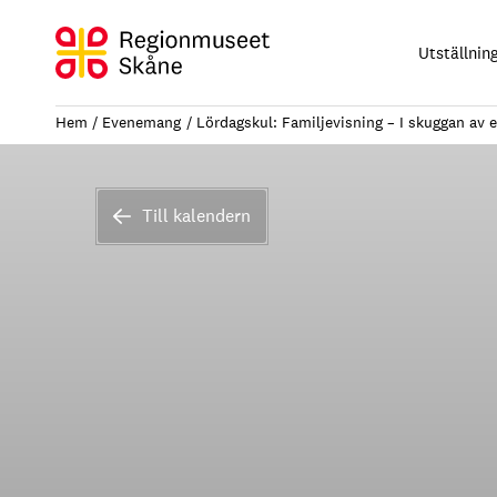
Hoppa
till
Utställnin
innehåll
Hem
Evenemang
Lördagskul: Familjevisning – I skuggan av e
Till kalendern