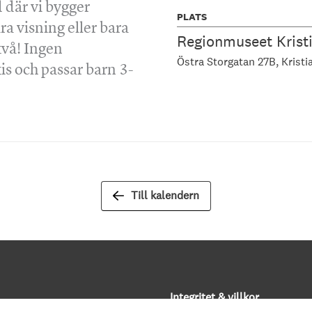
 där vi bygger
PLATS
ra visning eller bara
Regionmuseet Krist
två! Ingen
Östra Storgatan 27B
Kristi
is och passar barn 3-
Till kalendern
Integritet & villkor
rev