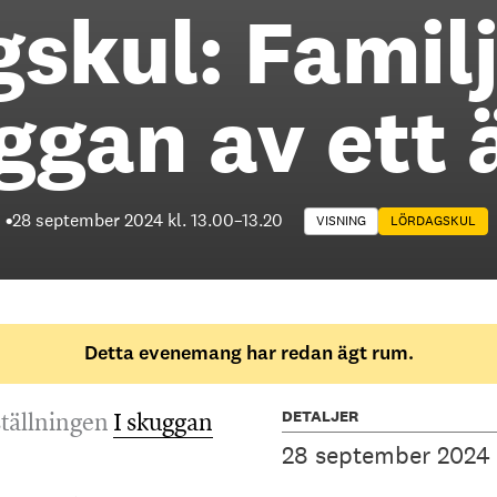
skul: Famil
uggan av ett
28 september 2024 kl. 13.00
–
13.20
VISNING
LÖRDAGSKUL
Detta evenemang har redan ägt rum.
DETALJER
ställningen
I skuggan
28 september 2024 