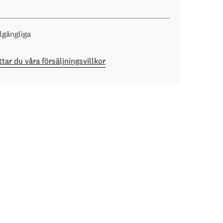
llgängliga
ttar du våra försäljningsvillkor