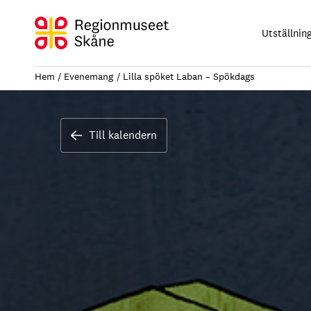
Hoppa
till
Utställnin
innehåll
Hem
Evenemang
Lilla spöket Laban – Spökdags
Till kalendern