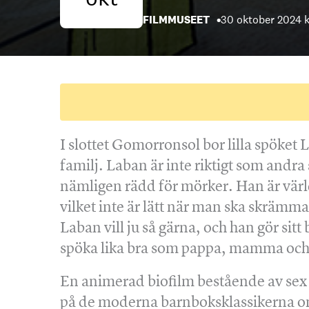
FILMMUSEET
30 oktober 2024 k
I slottet Gomorronsol bor lilla spöket
familj. Laban är inte riktigt som andra
nämligen rädd för mörker. Han är värl
vilket inte är lätt när man ska skrämma
Laban vill ju så gärna, och han gör sitt
spöka lika bra som pappa, mamma och l
En animerad biofilm bestående av sex
på de moderna barnboksklassikerna o