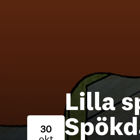
Lilla 
Spökd
30
okt