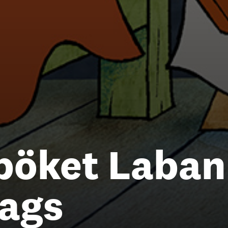
spöket Laban
ags