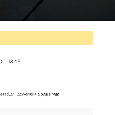
00–13.45
nstad
291 22
Sverige
+ Google Map