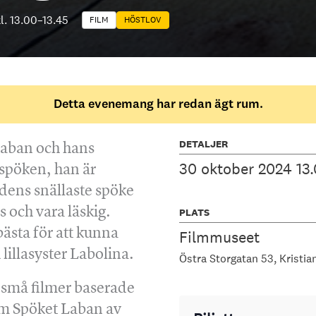
l. 13.00
–
13.45
FILM
HÖSTLOV
Detta evenemang har redan ägt rum.
DETALJER
 Laban och hans
30 oktober 2024 13.
 spöken, han är
dens snällaste spöke
s och vara läskig.
PLATS
 bästa för att kunna
Filmmuseet
illasyster Labolina.
Östra Storgatan 53
Kristia
 små filmer baserade
m Spöket Laban av