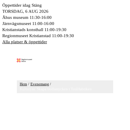
Hoppa
Öppettider idag
Stäng
till
TORSDAG, 6 AUG 2026
innehåll
Åhus museum
11:30-16:00
Järnvägsmuseet
11:00-16:00
Kristianstads konsthall
11:00-19:30
Regionmuseet Kristianstad
11:00-19:30
Alla platser & öppettider
Huvudmeny
Hem
Evenemang
Kulturyra: Skapa trollsmycken i Trollfabriken