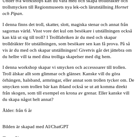
Under två workshops kan du vara med och skapa trolldräkter och
trollsmycken till Regionmuseets nya lek-och lärutställning
Hornet
och Pipan
.
I denna finns det troll, skatter, slott, magiska stenar och annat från
sagornas värld. Visst vore det kul om besökare i utställningen också
kan klä ut sig till troll? I Trollfabriken är du med och skapar
trolldräkter för utställningen, som besökare sen kan få prova. På så
vis är du med och skapar utställningen! Givetvis går det jättebra om
du hellre vill ta med dina trolliga skapelser med dig hem.
I denna workshop skapar vi smycken och accessoarer till trollen.
Troll älskar allt som glimmar och glänser. Kanske vill du göra
örhängen, halsband, armringar, eller annat som trollen tycker om. De
smycken som trollen bär kan ibland också se ut att komma direkt
från skogen, som till exempel en krona av grenar. Eller kanske vill
du skapa något helt annat?
Ålder: från 6 år
Bilden är skapad med AI/ChatGPT