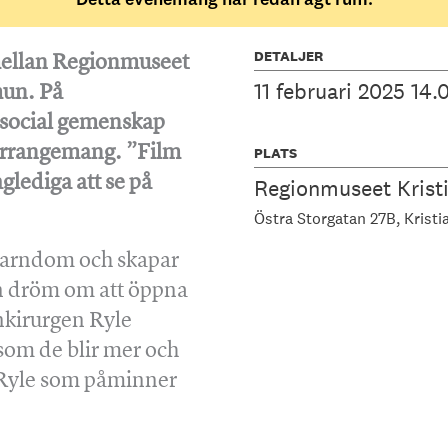
Detta evenemang har redan ägt rum.
DETALJER
 mellan Regionmuseet
11 februari 2025 14.
mun. På
l social gemenskap
h arrangemang. ”Film
PLATS
glediga att se på
Regionmuseet Krist
Östra Storgatan 27B
Kristi
barndom och skapar
sin dröm om att öppna
nkirurgen Ryle
som de blir mer och
v Ryle som påminner