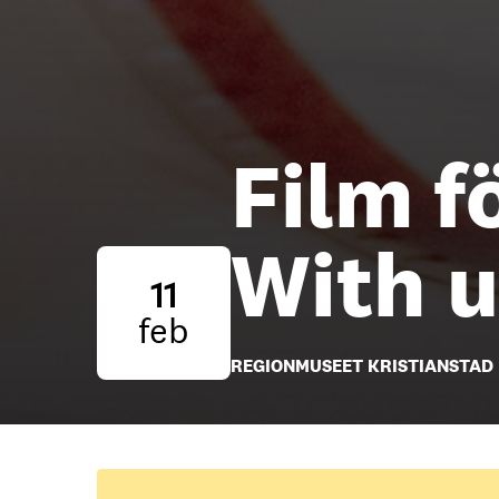
Film f
With u
11
feb
REGIONMUSEET KRISTIANSTAD