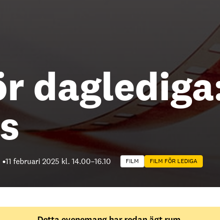
ör daglediga:
s
11 februari 2025 kl. 14.00
–
16.10
FILM
FILM FÖR LEDIGA