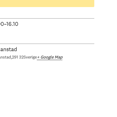
00–16.10
ianstad
anstad
291 32
Sverige
+ Google Map