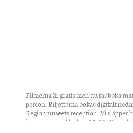
Filmerna är gratis men du får boka max 
person. Biljetterna bokas digitalt nedan
Regionmuseets reception. Vi släpper bi
innan visning klockan 11:00. Kontakt
Regionmuseets reception vid förhinder,