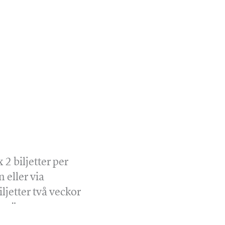
2 biljetter per
 eller via
ljetter två veckor
a gärna
 så biljetterna kan