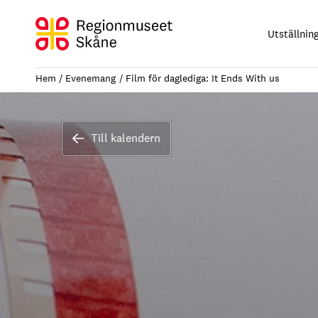
Hoppa
till
Utställnin
innehåll
Hem
Evenemang
Film för daglediga: It Ends With us
Till kalendern