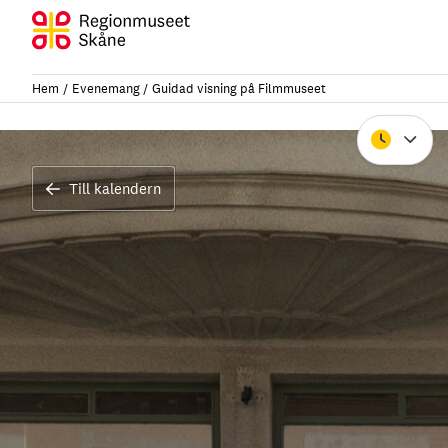
Hoppa
till
innehåll
Hem
Evenemang
Guidad visning på Filmmuseet
Stäng
Till kalendern