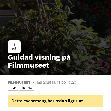
1
jul
Guidad visning på
Filmmuseet
FILMMUSEET
1 juli 2025 kl. 13.00
–
13.20
FILM
VISNING
Detta evenemang har redan ägt rum.