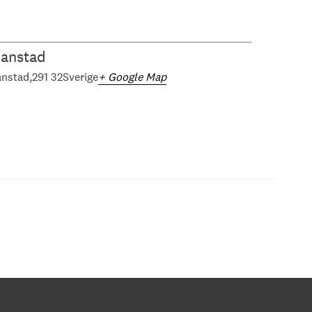
ianstad
anstad
291 32
Sverige
+ Google Map