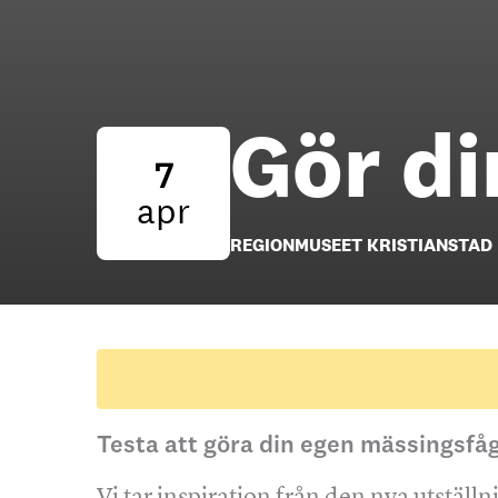
Gör di
7
apr
REGIONMUSEET KRISTIANSTAD
Testa att göra din egen mässingsfåg
Vi tar inspiration från den nya utställ