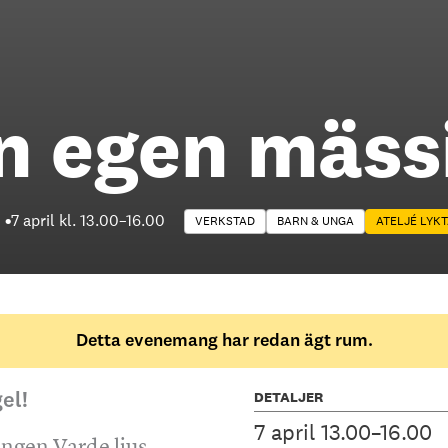
n egen mäss
7 april kl. 13.00
–
16.00
VERKSTAD
BARN & UNGA
ATELJÉ LYK
Detta evenemang har redan ägt rum.
DETALJER
el!
7 april 13.00–16.00
ningen Varde ljus