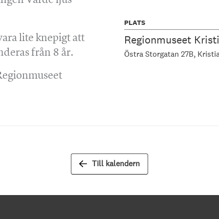
PLATS
ra lite knepigt att
Regionmuseet Krist
deras från 8 år.
Östra Storgatan 27B
Kristi
 Regionmuseet
Till kalendern