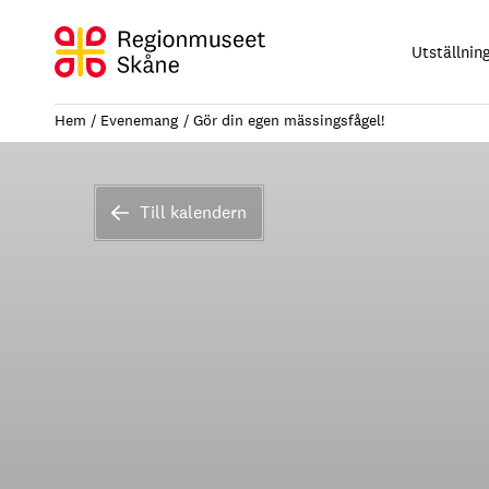
Hoppa
till
Utställnin
innehåll
Hem
Evenemang
Gör din egen mässingsfågel!
Till kalendern