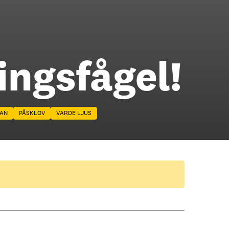
ingsfågel!
TAN
PÅSKLOV
VARDE LJUS