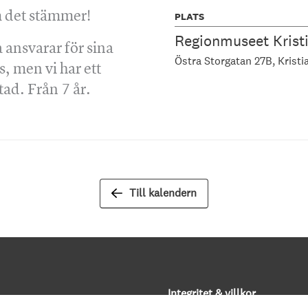
m det stämmer!
PLATS
Regionmuseet Krist
 ansvarar för sina
Östra Storgatan 27B
Kristi
, men vi har ett
tad. Från 7 år.
Till kalendern
Integritet & villkor
rev