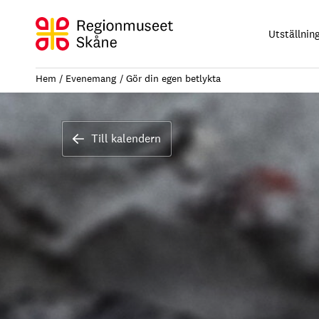
Hoppa
till
Utställnin
innehåll
Hem
Evenemang
Gör din egen betlykta
Till kalendern