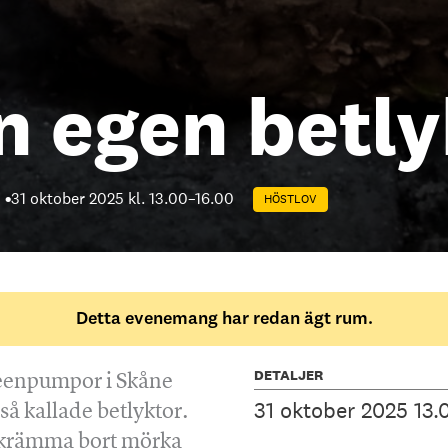
n egen betl
31 oktober 2025 kl. 13.00
–
16.00
HÖSTLOV
Detta evenemang har redan ägt rum.
DETALJER
eenpumpor i Skåne
31 oktober 2025 13.
så kallade betlyktor.
skrämma bort mörka