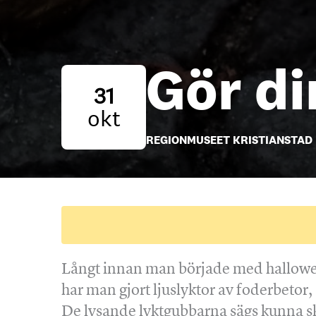
Gör di
31
okt
REGIONMUSEET KRISTIANSTAD
Långt innan man började med hallow
har man gjort ljuslyktor av foderbetor, 
De lysande lyktgubbarna sägs kunna 