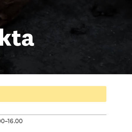
ykta
00–16.00