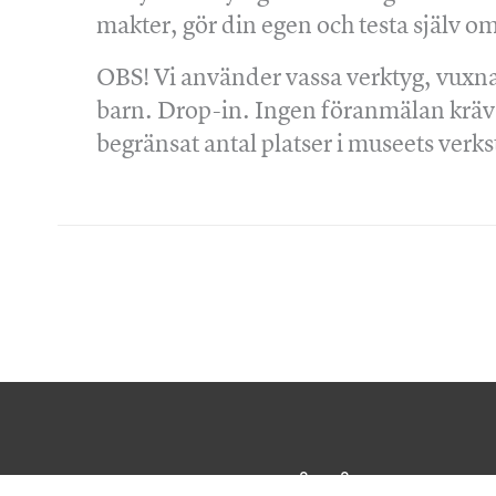
makter, gör din egen och testa själv o
OBS! Vi använder vassa verktyg, vuxna
barn. Drop-in. Ingen föranmälan krävs
begränsat antal platser i museets verks
Prenumerera på våra nyhetsb