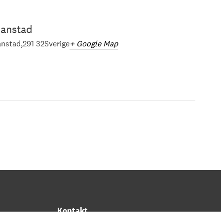
ianstad
anstad
291 32
Sverige
+ Google Map
Kontakt