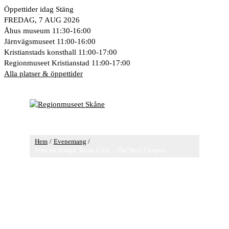
Hoppa
Öppettider idag
Stäng
till
FREDAG, 7 AUG 2026
innehåll
Åhus museum
11:30-16:00
Järnvägsmuseet
11:00-16:00
Kristianstads konsthall
11:00-17:00
Regionmuseet Kristianstad
11:00-17:00
Alla platser & öppettider
Huvudmeny
Hem
Evenemang
Film för lediga: Book Club – The Next Chapter