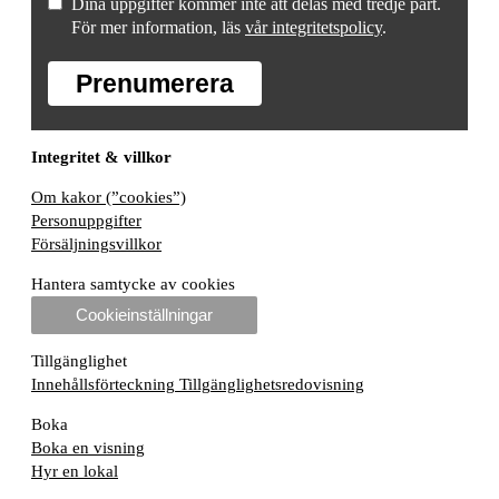
Dina uppgifter kommer inte att delas med tredje part.
För mer information, läs
vår integritetspolicy
.
Prenumerera
Integritet & villkor
Om kakor (”cookies”)
Personuppgifter
Försäljningsvillkor
Hantera samtycke av cookies
Cookieinställningar
Tillgänglighet
Innehållsförteckning
Tillgänglighetsredovisning
Boka
Boka en visning
Hyr en lokal