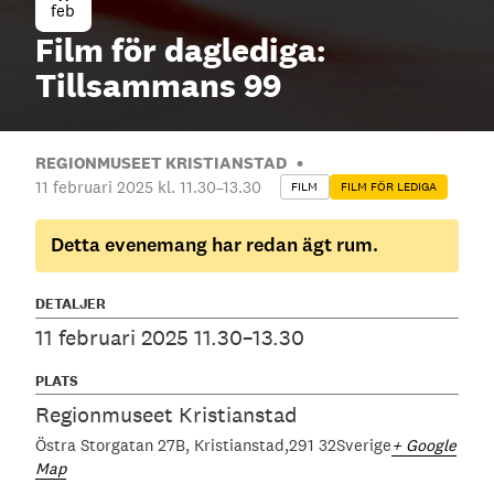
feb
Film för daglediga:
Tillsammans 99
REGIONMUSEET KRISTIANSTAD
11 februari 2025 kl. 11.30
–
13.30
FILM
FILM FÖR LEDIGA
Detta evenemang har redan ägt rum.
DETALJER
11 februari 2025 11.30–13.30
PLATS
Regionmuseet Kristianstad
Östra Storgatan 27B
Kristianstad
291 32
Sverige
+ Google
Map