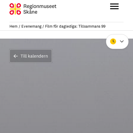
Hoppa
till
Huvu
innehåll
Hem
Evenemang
Film för daglediga: Tillsammans 99
Stäng
Till kalendern