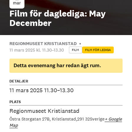
mar
Film för daglediga: May
December
REGIONMUSEET KRISTIANSTAD
11 mars 2025 kl. 11.30
–
13.30
FILM
FILM FÖR LEDIGA
Detta evenemang har redan ägt rum.
DETALJER
11 mars 2025 11.30–13.30
PLATS
Regionmuseet Kristianstad
Östra Storgatan 27B
Kristianstad
291 32
Sverige
+ Google
Map