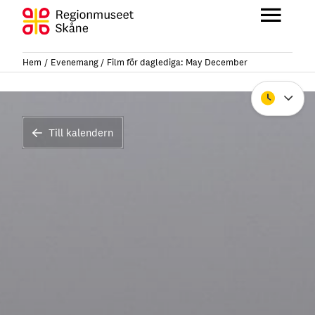
Hoppa
till
Huvu
innehåll
Hem
Evenemang
Film för daglediga: May December
Stäng
Till kalendern