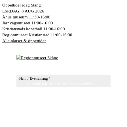
Hoppa
Öppettider idag
Stäng
till
LöRDAG, 8 AUG 2026
innehåll
Åhus museum
11:30-16:00
Järnvägsmuseet
11:00-16:00
Kristianstads konsthall
11:00-16:00
Regionmuseet Kristianstad
11:00-16:00
Alla platser & öppettider
Huvudmeny
Hem
Evenemang
Film för daglediga: Jane Austen förstörde mitt liv