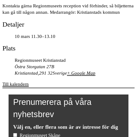
Kontakta gärna Regionmuseets reception vid förhinder, så biljetterna
kan gå till någon annan. Medarrangör: Kristianstads kommun
Detaljer
10 mars 11.30–13.10
Plats
Regionmuseet Kristianstad
Östra Storgatan 27B
Kristianstad
,
291 32
Sverige
+ Google Map
Till kalendern
Prenumerera på våra
nyhetsbrev
Välj en, eller flera som är av intresse för dig
Regionmuseet Skåne