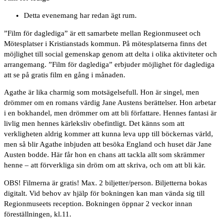
Detta evenemang har redan ägt rum.
”Film för daglediga” är ett samarbete mellan Regionmuseet och
Mötesplatser i Kristianstads kommun. På mötesplatserna finns det
möjlighet till social gemenskap genom att delta i olika aktiviteter och
arrangemang. ”Film för daglediga” erbjuder möjlighet för daglediga
att se på gratis film en gång i månaden.
Agathe är lika charmig som motsägelsefull. Hon är singel, men
drömmer om en romans värdig Jane Austens berättelser. Hon arbetar
i en bokhandel, men drömmer om att bli författare. Hennes fantasi är
livlig men hennes kärleksliv obefintligt. Det känns som att
verkligheten aldrig kommer att kunna leva upp till böckernas värld,
men så blir Agathe inbjuden att besöka England och huset där Jane
Austen bodde. Här får hon en chans att tackla allt som skrämmer
henne – att förverkliga sin dröm om att skriva, och om att bli kär.
OBS! Filmerna är gratis! Max. 2 biljetter/person. Biljetterna bokas
digitalt. Vid behov av hjälp för bokningen kan man vända sig till
Regionmuseets reception. Bokningen öppnar 2 veckor innan
föreställningen, kl.11.