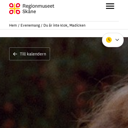
Hoppa
till
Huvu
innehåll
Hem
Evenemang
Du är inte klok, Madicken
Stäng
Till kalendern