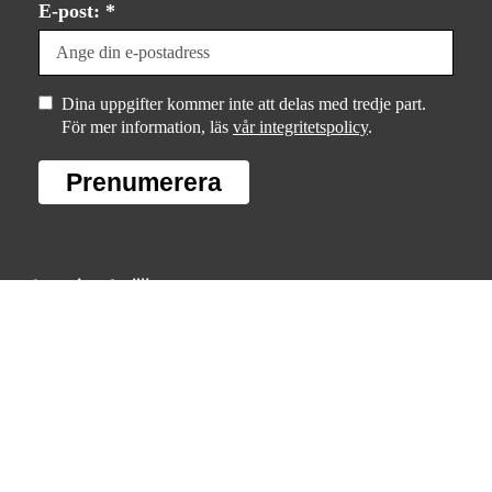
E-post: *
Dina uppgifter kommer inte att delas med tredje part.
För mer information, läs
vår integritetspolicy
.
Prenumerera
Integritet & villkor
Om kakor (”cookies”)
Personuppgifter
Försäljningsvillkor
Hantera samtycke av cookies
Cookieinställningar
Tillgänglighet
Innehållsförteckning
Tillgänglighetsredovisning