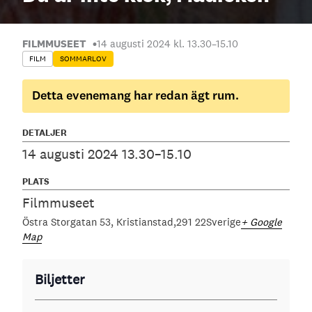
FILMMUSEET
14 augusti 2024 kl. 13.30
–
15.10
FILM
SOMMARLOV
Detta evenemang har redan ägt rum.
DETALJER
14 augusti 2024 13.30–15.10
PLATS
Filmmuseet
Östra Storgatan 53
Kristianstad
291 22
Sverige
+ Google
Map
Biljetter